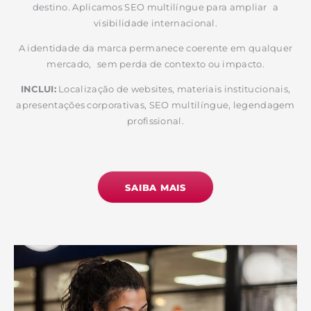
destino. Aplicamos SEO multilíngue para ampliar a
visibilidade internacional.
A identidade da marca permanece coerente em qualquer
mercado, sem perda de contexto ou impacto.
INCLUI:
Localização de websites, materiais institucionais,
apresentações corporativas, SEO multilíngue, legendagem
profissional.
SAIBA MAIS