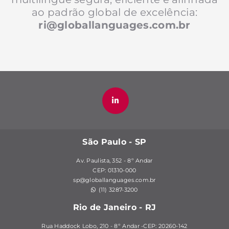
ao padrão global de excelência:
ri@globallanguages.com.br
São Paulo - SP
Av. Paulista, 352 - 8º Andar
CEP: 01310-000
sp@globallanguages.com.br
(11) 3287-3200
Rio de Janeiro - RJ
Rua Haddock Lobo, 210 - 8º Andar -CEP: 20260-142