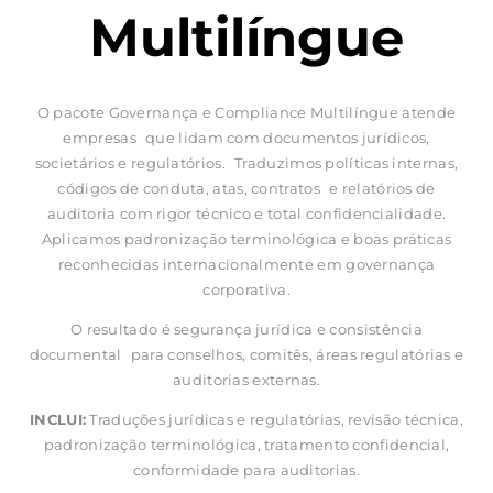
Multilíngue
O pacote Governança e Compliance Multilíngue atende
empresas que lidam com documentos jurídicos,
societários e regulatórios. Traduzimos políticas internas,
códigos de conduta, atas, contratos e relatórios de
auditoria com rigor técnico e total confidencialidade.
Aplicamos padronização terminológica e boas práticas
reconhecidas internacionalmente em governança
corporativa.
O resultado é segurança jurídica e consistência
documental para conselhos, comitês, áreas regulatórias e
auditorias externas.
INCLUI:
Traduções jurídicas e regulatórias, revisão técnica,
padronização terminológica, tratamento confidencial,
conformidade para auditorias.