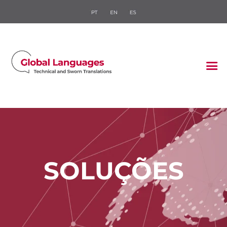
HOME
QUEM SOMOS
O QUE FAZEMOS
SETORES
BLOG
FALE CONOSCO
ORÇAMENTO
RÁPIDO
SOLUÇÕES