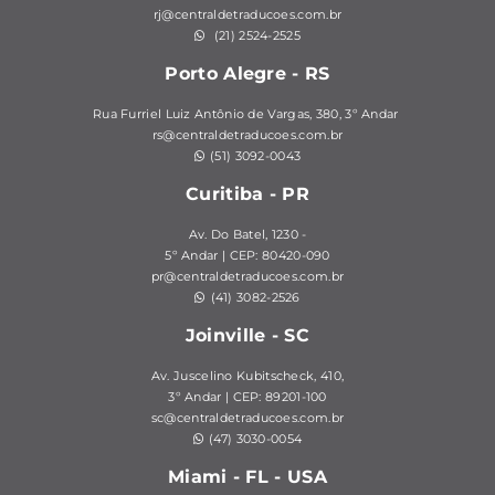
rj@centraldetraducoes.com.br
(21) 2524-2525
Porto Alegre - RS
Rua Furriel Luiz Antônio de Vargas, 380,
3º Andar
rs@centraldetraducoes.com.br
(51) 3092-0043
Curitiba - PR
Av. Do Batel, 1230 -
5º Andar | CEP: 80420-090
pr@centraldetraducoes.com.br
(41) 3082-2526
Joinville - SC
Av. Juscelino Kubitscheck, 410,
3º Andar | CEP: 89201-100
sc@centraldetraducoes.com.br
(47) 3030-0054
Miami - FL - USA