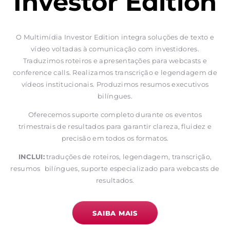
Investor Edition
O Multimídia Investor Edition integra soluções de texto e
vídeo voltadas à comunicação com investidores.
Traduzimos roteiros e apresentações para webcasts e
conference calls. Realizamos transcrição e legendagem de
vídeos institucionais. Produzimos resumos executivos
bilíngues.
Oferecemos suporte completo durante os eventos
trimestrais de resultados para garantir clareza, fluidez e
precisão em todos os formatos.
INCLUI:
traduções de roteiros, legendagem, transcrição,
resumos bilíngues, suporte especializado para webcasts de
resultados.
SAIBA MAIS