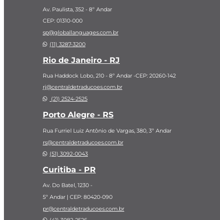
Av. Paulista, 352 - 8º Andar
CEP: 01310-000
sp@globallanguages.com.br
(11) 3287-3200
Rio de Janeiro - RJ
Rua Haddock Lobo, 210 - 8º Andar -CEP: 20260-142
rj@centraldetraducoes.com.br
(21) 2524-2525
Porto Alegre - RS
Rua Furriel Luiz Antônio de Vargas, 380,
3º Andar
rs@centraldetraducoes.com.br
(51) 3092-0043
Curitiba - PR
Av. Do Batel, 1230 -
5º Andar | CEP: 80420-090
pr@centraldetraducoes.com.br