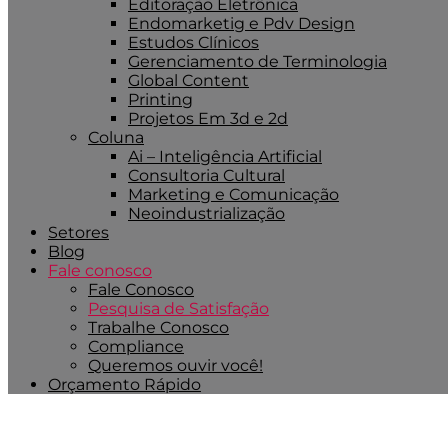
Editoração Eletrônica
Endomarketig e Pdv Design
Estudos Clínicos
Gerenciamento de Terminologia
Global Content
Printing
Projetos Em 3d e 2d
Coluna
Ai – Inteligência Artificial
Consultoria Cultural
Marketing e Comunicação
Neoindustrialização
Setores
Blog
Fale conosco
Fale Conosco
Pesquisa de Satisfação
Trabalhe Conosco
Compliance
Queremos ouvir você!
Orçamento Rápido