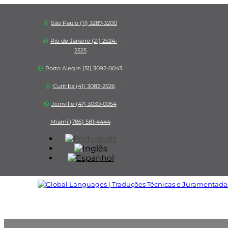
São Paulo (11) 3287-3200
Rio de Janeiro (21) 2524-
2525
Porto Alegre (51) 3092-0043
Curitiba (41) 3082-2526
Joinville (47) 3030-0054
Miami (786) 581-4444