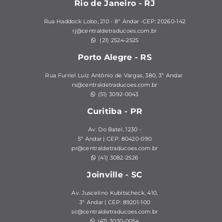
Rio de Janeiro - RJ
Rua Haddock Lobo, 210 - 8º Andar -CEP: 20260-142
rj@centraldetraducoes.com.br
(21) 2524-2525
Porto Alegre - RS
Rua Furriel Luiz Antônio de Vargas, 380,
3º Andar
rs@centraldetraducoes.com.br
(51) 3092-0043
Curitiba - PR
Av. Do Batel, 1230 -
5º Andar | CEP: 80420-090
pr@centraldetraducoes.com.br
(41) 3082-2526
Joinville - SC
Av. Juscelino Kubitscheck, 410,
3º Andar | CEP: 89201-100
sc@centraldetraducoes.com.br
(47) 3030-0054