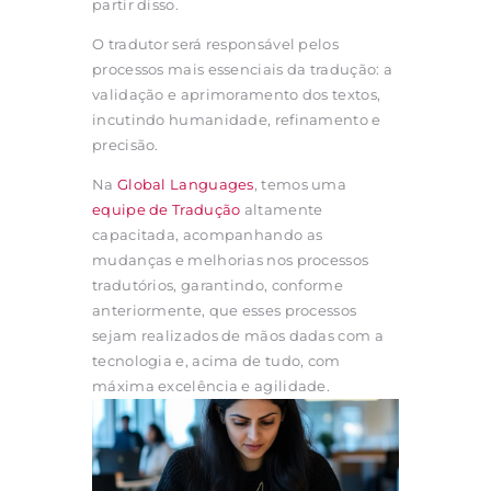
partir disso.
O tradutor será responsável pelos
processos mais essenciais da tradução: a
validação e aprimoramento dos textos,
incutindo humanidade, refinamento e
precisão.
Na
Global Languages
, temos uma
equipe de Tradução
altamente
capacitada, acompanhando as
mudanças e melhorias nos processos
tradutórios, garantindo, conforme
anteriormente, que esses processos
sejam realizados de mãos dadas com a
tecnologia e, acima de tudo, com
máxima excelência e agilidade.