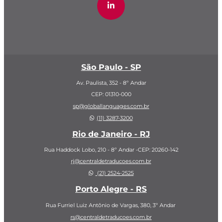
São Paulo - SP
Av. Paulista, 352 - 8º Andar
CEP: 01310-000
sp@globallanguages.com.br
(11) 3287-3200
Rio de Janeiro - RJ
Rua Haddock Lobo, 210 - 8º Andar -CEP: 20260-142
rj@centraldetraducoes.com.br
(21) 2524-2525
Porto Alegre - RS
Rua Furriel Luiz Antônio de Vargas, 380,
3º Andar
rs@centraldetraducoes.com.br