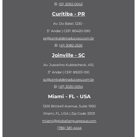
(51) 3092-0043
Curitiba - PR
Av. Do Batel, 1230 -
5º Andar | CEP: 80420-090
pr@centraldetraducoes.com.br
(41) 3082-2526
Joinville - SC
Av. Juscelino Kubitscheck, 410,
3º Andar | CEP: 89201-100
sc@centraldetraducoes.com.br
(47) 3030-0054
Miami - FL - USA
1200 Brickell Avenue, Suite 1950
Miami, FL, USA | Zip Code 33131
miami@globallanguagesus.com
(786) 581-4444