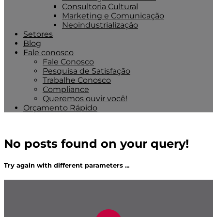
Consultoria Cultural
Marketing e Comunicação
Neoindustrialização
Setores
Blog
Fale conosco
Fale Conosco
Pesquisa de Satisfação
Trabalhe Conosco
Compliance
Queremos ouvir você!
Orçamento Rápido
No posts found on your query!
Try again with different parameters ...