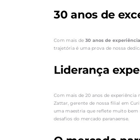
30 anos de exc
Com mais de
30 anos de experiênci
trajetória é uma prova de nossa dedic
Liderança expe
Com mais de 20 anos de experiência n
Zattar, gerente de nossa filial em Cu
uma maestria que reflete muito bem s
desafios do mercado paranaense.