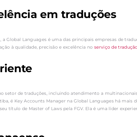
elência em traduções
a
, a Global Languages é uma das principais empresas de trad
ação à qualidade, precisão e excelência no
serviço de traduçã
riente
o setor de traduções, incluindo atendimento a multinacionai
ritiba, é Key Accounts Manager na Global Languages há mais d
eu título de Master of Laws pela FGV. Ela é uma líder experi