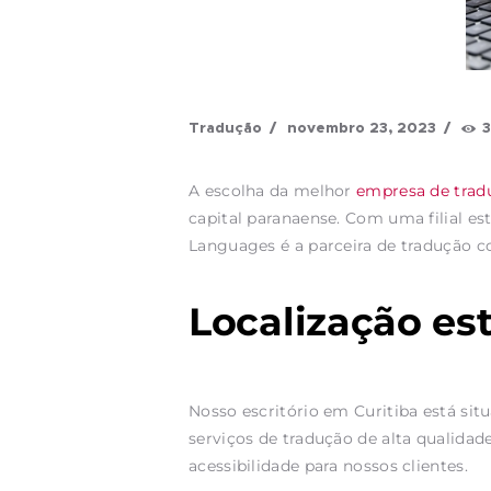
Tradução
novembro 23, 2023
A escolha da melhor
empresa de trad
capital paranaense. Com uma filial e
Languages é a parceira de tradução co
Localização es
Nosso escritório em Curitiba está sit
serviços de tradução de alta qualida
acessibilidade para nossos clientes.