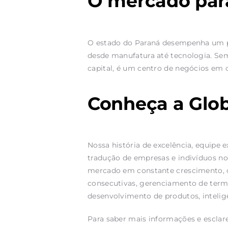
O mercado par
O estado do Paraná desempenha um pap
desde manufatura até tecnologia. Sem
capital, é um centro de negócios em 
Conheça a Glob
Nossa história de excelência, equipe 
tradução de empresas e indivíduos no
mercado em constante crescimento
consecutivas, gerenciamento de termi
desenvolvimento de produtos, inteligên
Para saber mais informações e esclar