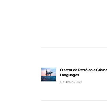
Navegação
de
Post
O setor de Petróleo e Gás n
Previous
Languages
post:
outubro 23, 2023