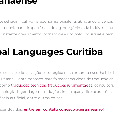
anaense
el significativo na economia brasileira, abrigando diversas 
 mencionar a importância do agronegócio e da indústria auto
constante crescimento, tornando-se um polo industrial e tecn
al Languages Curitiba
experiente e localização estratégica nos tornam a escolha idea
 Paraná. Conte conosco para fornecer serviços de tradução d
, como
traduções técnicas
,
traduções juramentadas
, consultor
nologia, legendagem, traduções in company, literatura técnic
cia artificial, entre outras coisas.
ecer dúvidas,
entre em contato conosco agora mesmo!