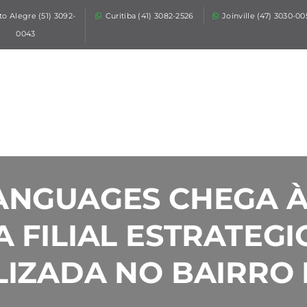
HOME
to Alegre (51) 3092-
Curitiba (41) 3082-2526
Joinville (47) 3030-0
0043
QUEM SOMOS
O QUE FAZEMOS
SETORES
BLOG
FALE CONOSCO
ANGUAGES CHEGA À 
ORÇAMENTO
 FILIAL ESTRATEG
RÁPIDO
LIZADA NO BAIRRO 