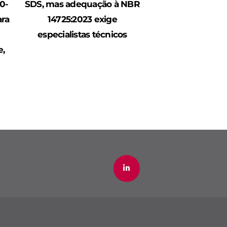
0-
SDS, mas adequação à NBR
ara
14725:2023 exige
especialistas técnicos
e,