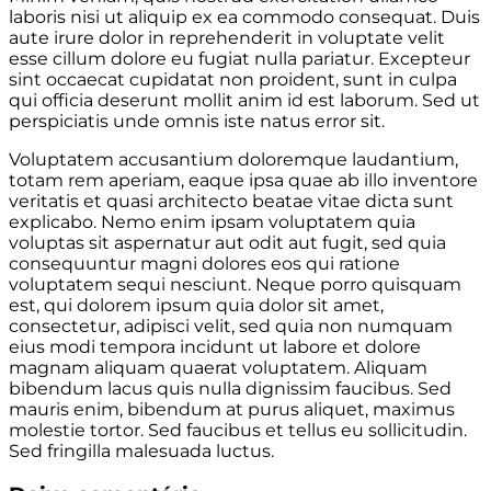
laboris nisi ut aliquip ex ea commodo consequat. Duis
aute irure dolor in reprehenderit in voluptate velit
esse cillum dolore eu fugiat nulla pariatur. Excepteur
sint occaecat cupidatat non proident, sunt in culpa
qui officia deserunt mollit anim id est laborum. Sed ut
perspiciatis unde omnis iste natus error sit.
Voluptatem accusantium doloremque laudantium,
totam rem aperiam, eaque ipsa quae ab illo inventore
veritatis et quasi architecto beatae vitae dicta sunt
explicabo. Nemo enim ipsam voluptatem quia
voluptas sit aspernatur aut odit aut fugit, sed quia
consequuntur magni dolores eos qui ratione
voluptatem sequi nesciunt. Neque porro quisquam
est, qui dolorem ipsum quia dolor sit amet,
consectetur, adipisci velit, sed quia non numquam
eius modi tempora incidunt ut labore et dolore
magnam aliquam quaerat voluptatem. Aliquam
bibendum lacus quis nulla dignissim faucibus. Sed
mauris enim, bibendum at purus aliquet, maximus
molestie tortor. Sed faucibus et tellus eu sollicitudin.
Sed fringilla malesuada luctus.