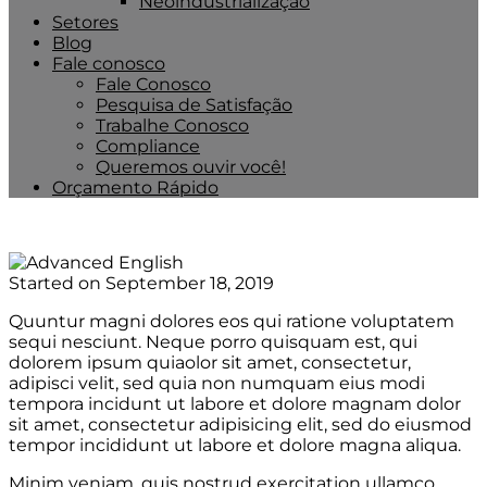
Neoindustrialização
Setores
Blog
Fale conosco
Fale Conosco
Pesquisa de Satisfação
Trabalhe Conosco
Compliance
Queremos ouvir você!
Orçamento Rápido
Started on
September 18, 2019
Quuntur magni dolores eos qui ratione voluptatem
sequi nesciunt. Neque porro quisquam est, qui
dolorem ipsum quiaolor sit amet, consectetur,
adipisci velit, sed quia non numquam eius modi
tempora incidunt ut labore et dolore magnam dolor
sit amet, consectetur adipisicing elit, sed do eiusmod
tempor incididunt ut labore et dolore magna aliqua.
Minim veniam, quis nostrud exercitation ullamco