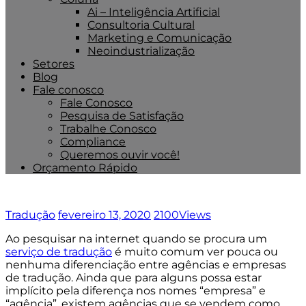
Ai – Inteligência Artificial
Consultoria Cultural
Marketing e Comunicação
Neoindustrialização
Setores
Blog
Fale conosco
Fale Conosco
Pesquisa de Satisfação
Trabalhe Conosco
Compliance
Queremos ouvir você!
Orçamento Rápido
Tradução
fevereiro 13, 2020
2100
Views
Ao pesquisar na internet quando se procura um
serviço de tradução
é muito comum ver pouca ou
nenhuma diferenciação entre agências e empresas
de tradução. Ainda que para alguns possa estar
implícito pela diferença nos nomes “empresa” e
“agência”, existem agências que se vendem como