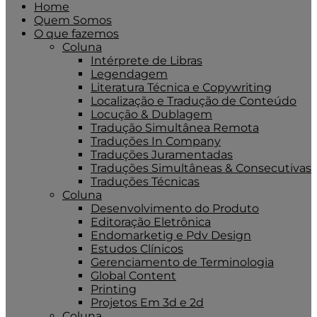
Home
Quem Somos
O que fazemos
Coluna
Intérprete de Libras
Legendagem
Literatura Técnica e Copywriting
Localização e Tradução de Conteúdo
Locução & Dublagem
Tradução Simultânea Remota
Traduções In Company
Traduções Juramentadas
Traduções Simultâneas & Consecutivas
Traduções Técnicas
Coluna
Desenvolvimento do Produto
Editoração Eletrônica
Endomarketig e Pdv Design
Estudos Clínicos
Gerenciamento de Terminologia
Global Content
Printing
Projetos Em 3d e 2d
Coluna