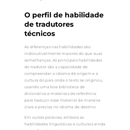
O perfil de habilidade
de tradutores
técnicos
As diferenças nas habilidades são
indiscutivelmente maiores do que suas
semelhanças. As principais habilidades
do tradutor são a capacidade de
compreender o idioma de origem e a
cultura do país onde o texto se originou,
usando uma boa biblioteca de
dicionários e materiais de referência
para traduzir esse material de maneira
clara e precisa no idioma de destino.
Em outras palavras, embora as
habilidades linguísticas e culturais ainda