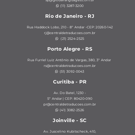
sp@globallanguages.com.br
(11) 3287-3200
Rio de Janeiro - RJ
Rua Haddock Lobo, 210 - 8º Andar -CEP: 20260-142
rj@centraldetraducoes.com.br
(21) 2524-2525
Porto Alegre - RS
Rua Furriel Luiz Antônio de Vargas, 380,
3º Andar
rs@centraldetraducoes.com.br
(51) 3092-0043
Curitiba - PR
Av. Do Batel, 1230 -
5º Andar | CEP: 80420-090
pr@centraldetraducoes.com.br
(41) 3082-2526
Joinville - SC
Av. Juscelino Kubitscheck, 410,