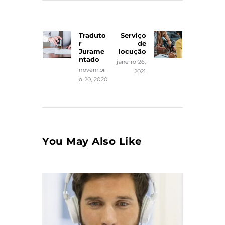
Navegação
de
Traduto
Serviço
Previous
Next
Post
r
de
post:
post:
Jurame
locução
ntado
janeiro 26,
novembr
2021
o 20, 2020
You May Also Like