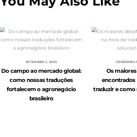
You May Also Like
SETEMBRO 1, 2025
FEVEREIRO 1
Do campo ao mercado global:
Os maiores
como nossas traduções
encontrados 
fortalecem o agronegócio
traduzir e como 
brasileiro