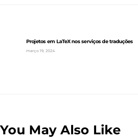
Navegação
de
Post
Projetos em LaTeX nos serviços de traduções
Previous
post:
março 19, 2024
You May Also Like