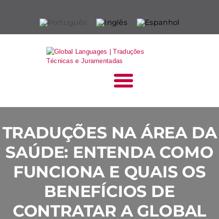
HOME
QUEM SOMOS
O QUE FAZEMOS
SETORES
BLOG
TRADUÇÕES NA ÁREA DA
FALE CONOSCO
SAÚDE: ENTENDA COMO
FUNCIONA E QUAIS OS
ORÇAMENTO RÁPIDO
BENEFÍCIOS DE
CONTRATAR A GLOBAL