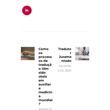
Navegação
de
Como
Traduto
Previous
Next
Post
os
r
post:
post:
process
Jurame
os de
ntado
traduçã
novembr
o têm
o 20, 2020
sido
úteis
em
auxiliar
a
medicin
a
mundial
?
agosto 31,