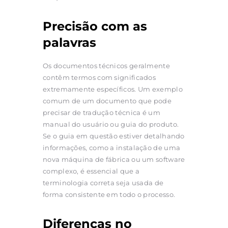
Precisão com as
palavras
Os documentos técnicos geralmente
contêm termos com significados
extremamente específicos. Um exemplo
comum de um documento que pode
precisar de tradução técnica é um
manual do usuário ou guia do produto.
Se o guia em questão estiver detalhando
informações, como a instalação de uma
nova máquina de fábrica ou um software
complexo, é essencial que a
terminologia correta seja usada de
forma consistente em todo o processo.
Diferenças no