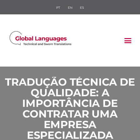
HOME
QUEM SOMOS
O QUE FAZEMOS
SETORES
BLOG
FALE CONOSCO
TRADUÇÃO TÉCNICA DE
ORÇAMENTO
QUALIDADE: A
RÁPIDO
IMPORTÂNCIA DE
CONTRATAR UMA
EMPRESA
ESPECIALIZADA