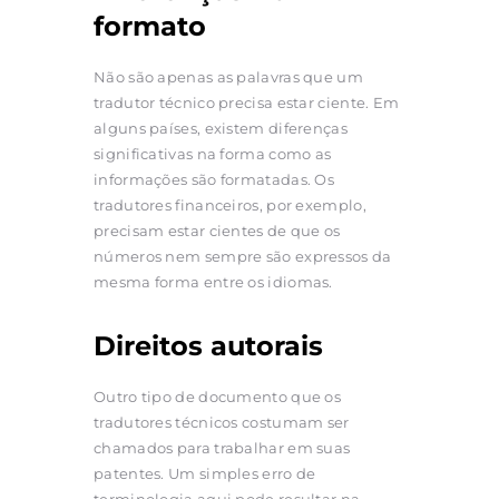
formato
Não são apenas as palavras que um
tradutor técnico precisa estar ciente. Em
alguns países, existem diferenças
significativas na forma como as
informações são formatadas. Os
tradutores financeiros, por exemplo,
precisam estar cientes de que os
números nem sempre são expressos da
mesma forma entre os idiomas.
Direitos autorais
Outro tipo de documento que os
tradutores técnicos costumam ser
chamados para trabalhar em suas
patentes. Um simples erro de
terminologia aqui pode resultar na