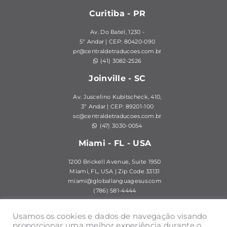
Curitiba - PR
Av. Do Batel, 1230 -
5º Andar | CEP: 80420-090
pr@centraldetraducoes.com.br
(41) 3082-2526
Joinville - SC
Av. Juscelino Kubitscheck, 410,
3º Andar | CEP: 89201-100
sc@centraldetraducoes.com.br
(47) 3030-0054
Miami - FL - USA
1200 Brickell Avenue, Suite 1950
Miami, FL, USA | Zip Code 33131
miami@globallanguagesus.com
(786) 581-4444
Usamos os cookies e dados de navegação visando
HOME
QUEM SOMOS
SERVIÇOS DE TRADUÇÃO
proporcionar uma melhor experiência durante o