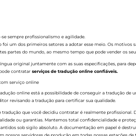
se sempre profissionalismo e agilidade.
o foi um dos primeiros setores a adotar esse meio. Os motivos 
ntes partes do mundo, ao mesmo tempo que pode vender os seus 
língua original juntamente com as suas especificações, para dep
pode contratar
serviços de tradução online confiáveis.
com serviço online
radução online está a possibilidade de conseguir a tradução d
r revisando a tradução para certificar sua qualidade.
tradução que você decidiu contratar é realmente profissional. 
alidade ou garantias. Mantemos total confidencialidade e prote
ntidos sob sigilo absoluto. A documentação em papel é destruí
em nossos servidores de produção em todas nossas estações de t