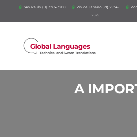
São Paulo (11) 3287-3200
Rio de Janeiro (21) 2524-
Por
2525
A IMPOR