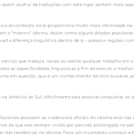
ara quem usufrui de traduções com este rigor sentem mais se
tica do contexto local proporciona muito mais intimidade na 
falam o “mesmo” idioma. Assim como alguns ditados populare
 vasta diferença linguística dentro de si – países e regiões 
m serviço que traduza, revise ou realize qualquer trabalho e
obre as especificidades linguísticas a fim de exercer o melhor
idioma em questão, que é um conhecimento técnico louvável, 
a América do Sul, dificilmente será possível conquistar os d
ssionais possuem as credenciais oficiais do idioma-alvo nas 
os de que eles tenham vivido por período prolongado no pa
a par das tendências no idioma. Faça um orçamento conosco 