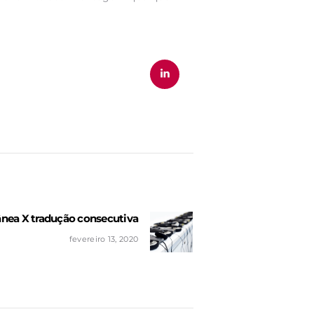
nea X tradução consecutiva
Next
post:
fevereiro 13, 2020