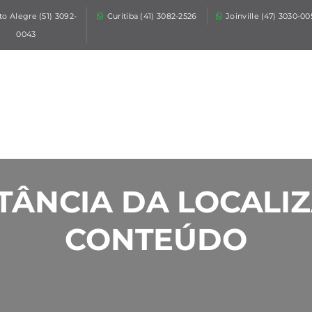
HOME
to Alegre (51) 3092-
Curitiba (41) 3082-2526
Joinville (47) 3030-0
0043
QUEM SOMOS
O QUE FAZEMOS
SETORES
BLOG
FALE CONOSCO
TÂNCIA DA LOCALI
ORÇAMENTO
CONTEÚDO
RÁPIDO