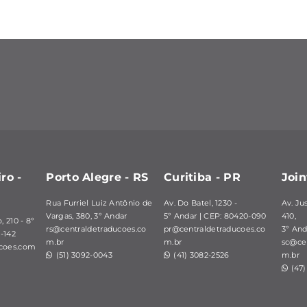
ro -
Porto Alegre - RS
Curitiba - PR
Join
Rua Furriel Luiz Antônio de
Av. Do Batel, 1230 -
Av. Ju
Vargas, 380,
3º Andar
5º Andar | CEP: 80420-090
410,
 210 - 8º
rs@centraldetraducoes.co
pr@centraldetraducoes.co
3º And
-142
m.br
m.br
sc@cen
ucoes.com
(51) 3092-0043
(41) 3082-2526
m.br
(47