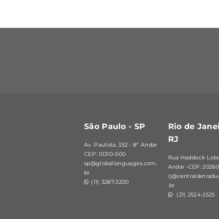
São Paulo - SP
Rio de Janei
RJ
Av. Paulista, 352 - 8º Andar
CEP: 01310-000
Rua Haddock Lobo,
sp@globallanguages.com.
Andar -CEP: 20260
br
rj@centraldetrad
(11) 3287-3200
.br
(21) 2524-2525