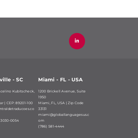
ville - SC
Miami - FL - USA
scelino Kubitscheck,
1200 Brickell Avenue, Suite
1950
ar | CEP: 89201-100
Miami, FL, USA | Zip Code
traldetraducoes.co
33131
miami@globallanguagesus.c
) 3030-0054
om
(786) 581-4444